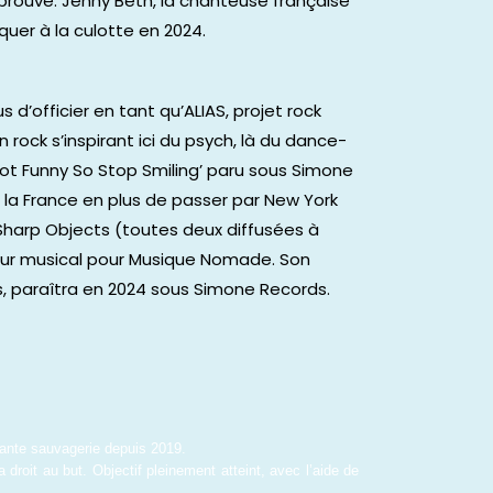
rouvé. Jenny Beth, la chanteuse française
uer à la culotte en 2024.
 d’officier en tant qu’ALIAS, projet rock
rock s’inspirant ici du psych, là du dance-
Not Funny So Stop Smiling’ paru sous Simone
 la France en plus de passer par New York
t Sharp Objects (toutes deux diffusées à
teur musical pour Musique Nomade. Son
, paraîtra en 2024 sous Simone Records.
gante sauvagerie depuis 2019.
droit au but. Objectif pleinement atteint, avec l’aide de 