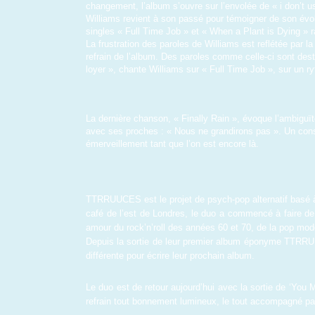
changement, l’album s’ouvre sur l’envolée de « i don’t u
Williams revient à son passé pour témoigner de son évoluti
singles « Full Time Job » et « When a Plant is Dying » ra
La frustration des paroles de Williams est reflétée par la 
refrain de l’album. Des paroles comme celle-ci sont dest
loyer », chante Williams sur « Full Time Job », sur un ry
La dernière chanson, « Finally Rain », évoque l’ambiguït
avec ses proches : « Nous ne grandirons pas ». Un const
émerveillement tant que l’on est encore là.
TTRRUUCES est le projet de psych-pop alternatif basé à 
café de l’est de Londres, le duo a commencé à faire de 
amour du rock’n’roll des années 60 et 70, de la pop mode
Depuis la sortie de leur premier album éponyme TTRRUU
différente pour écrire leur prochain album.
Le duo est de retour aujourd’hui avec la sortie de ‘You 
refrain tout bonnement lumineux, le tout accompagné pa