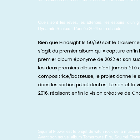
Quels sont les rêves, les attentes, les espoirs, d’un gr
Dynamite Shakers. L’année 2024 sera chaude !
Bien que Hindsight Is 50/50 soit le troisi
s’agit du premier album qui « capture enfin 
premier album éponyme de 2022 et son succe
les deux premiers albums n’ont jamais été co
compositrice/batteuse, le projet donne le s
dans les sorties précédentes. Le son et la 
2016, réalisant enfin la vision créative de 
Squirrel Flower est le projet de witch rock de la musici
Avant son nouvel album Tomorrow’s Fire, Squirrel Flower a