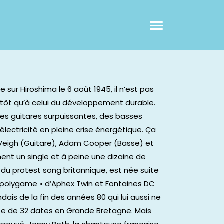
sur Hiroshima le 6 août 1945, il n’est pas
lutôt qu’à celui du développement durable.
des guitares surpuissantes, des basses
ectricité en pleine crise énergétique. Ça
c Veigh (Guitare), Adam Cooper (Basse) et
ent un single et à peine une dizaine de
n du protest song britannique, est née suite
e polygame « d’Aphex Twin et Fontaines DC
dais de la fin des années 80 qui lui aussi ne
rnée de 32 dates en Grande Bretagne. Mais