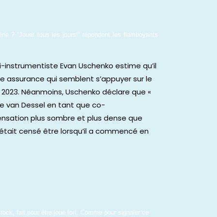
cène ? “Jouer tous les jours!” répondent les flamboyants 
i-instrumentiste Evan Uschenko estime qu’il
une assurance qui semblent s’appuyer sur le
r 2023. Néanmoins, Uschenko déclare que «
lle van Dessel en tant que co-
 sensation plus sombre et plus dense que
 était censé être lorsqu’il a commencé en
rock, fait pour être joué fort. Comme pour signaler ce 