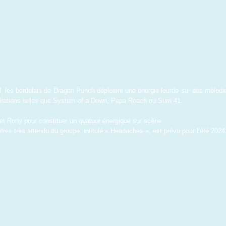
al, les bordelais de Dragon Punch déploient une énergie lourde sur des mélodie
irations telles que System of a Down, Papa Roach ou Sum 41.
 et Rony pour constituer un quatuor énergique sur scène.
itres très attendu du groupe, intitulé « Headaches », est prévu pour l’été 2024