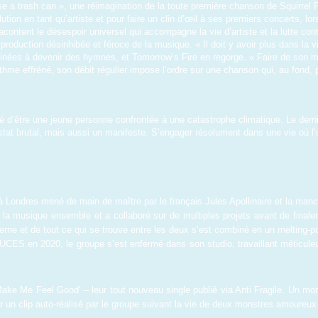
se a trash can », une réimagination de la toute première chanson de Squirrel 
on en tant qu’artiste et pour faire un clin d’œil à ses premiers concerts, lorsq
content le désespoir universel qui accompagne la vie d’artiste et la lutte contr
production désinhibée et féroce de la musique. « Il doit y avoir plus dans la vie
inées à devenir des hymnes, et Tomorrow’s Fire en regorge. « Faire de son mie
thme effréné, son débit régulier impose l’ordre sur une chanson qui, au fond, p
é d’être une jeune personne confrontée à une catastrophe climatique. Le derni
at brutal, mais aussi un manifeste. S’engager résolument dans une vie où l’on
Londres mené de main de maître par le français Jules Apollinaire et la mancu
la musique ensemble et a collaboré sur de multiples projets avant de finale
rne et de tout ce qui se trouve entre les deux s’est combiné en un melting-po
CES en 2020, le groupe s’est enfermé dans son studio, travaillant méticule
Make Me Feel Good’ – leur tout nouveau single publié via Anti Fragile. Un morc
r un clip auto-réalisé par le groupe suivant la vie de deux monstres amoureu