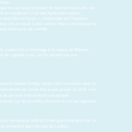
Flower.
ue sa voix avait le pouvoir de faire taire une salle. Les 
e un monde où il n’est pas facile d’être artiste.
 que d’être à l’heure », chante-t-elle sur l’imposant 
ux est un travail à plein temps/ Mais ça ne paie pas le 
arle d’une perte de contrôle.
er couplet est un hommage à la relation de Williams 
 ne « grandit » pas, où l’on ne perd pas son 
nienne Natalie Findlay. Après s’être rencontrés dans un 
ment décider de former leut propre groupe en 2019. Leur 
t de genre et d’excentricité conceptuelle.
usement sur de nouvelles chansons et sur une approche 
eau feel-good et addictif d’indie psych-pop porté par un 
x se promenant dans les rues de Londres.