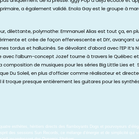
pas uniquement de la presse. Iggy Pop a déjà écouté et app
primaire, a également validé. Enola Gay est le groupe à marq
ur, dilettante, polymathe: Emmanuel Alias est tout ça, en plus
érimente et crée de façon effervescente et DIY, avançant un 
s tordus et hallucinés. Se dévoilant d’abord avec l’EP It’s 
nte avec l’album-concept Jozef tourne à travers le Québec et
i la composition de musiques pour les séries Big Little Lies e
ue Du Soleil, en plus d’officier comme réalisateur et direc
l troque presque entièrement les guitares pour les synthés
uatre esthètes, héritiers directs des flamboyants Dogs et pourvoyeurs d’élé
l’esprit des sessions Sun Records, ce mélange d’énergie et de simplicité qui va 
’n’roll incandescent des Dynamic Shakers.