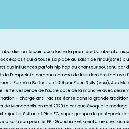
bombardier américain qui a lâché la première bombe atomique 
ock explosif qui a toute sa place au salon de l’indu(strie) p
nts aux influences parfois hip hop du chanteur soutenu par 
 de l’empreinte carbone comme de leur dernière facture d’él
ment. Formé à Belfast en 2019 par Fionn Relly (Voix), Joe M
éé l’effervescence de l’autre côté de la manche avec seulem
a nation », charge anti-raciste écrite dans la grande traditio
rs de Minneapolis en mai 2020.La critique évoque le mariag
it rajouter Sultan of Ping FC, super groupe de post-punk irlan
groupe a sorti son premier EP «Gransha » et a entamé une tou