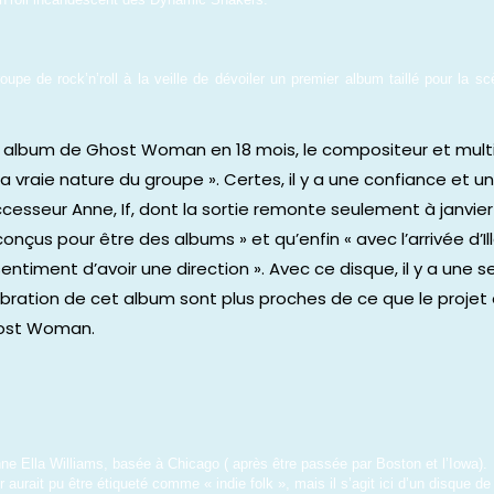
oupe de rock’n’roll à la veille de dévoiler un premier album taillé pour la s
ème album de Ghost Woman en 18 mois, le compositeur et mult
la vraie nature du groupe ». Certes, il y a une confiance et 
sseur Anne, If, dont la sortie remonte seulement à janvie
nçus pour être des albums » et qu’enfin « avec l’arrivée d’I
entiment d’avoir une direction ». Avec ce disque, il y a une
vibration de cet album sont plus proches de ce que le projet
Ghost Woman.
enne Ella Williams, basée à Chicago ( après être passée par Boston et l’Iowa).
urait pu être étiqueté comme « indie folk », mais il s’agit ici d’un disque de 