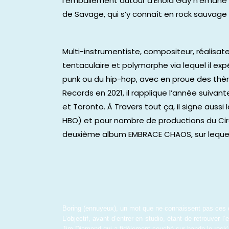
l’emballement autour d’Enola Gay n’émane 
de Savage, qui s’y connaît en rock sauvage 
Multi-instrumentiste, compositeur, réalisate
tentaculaire et polymorphe via lequel il exp
punk ou du hip-hop, avec en proue des thème
Records en 2021, il rapplique l’année suiva
et Toronto. À Travers tout ça, il signe auss
HBO) et pour nombre de productions du Cirq
deuxième album EMBRACE CHAOS, sur lequel i
Boring (ennuyeux), un mot que ne connaissent pas ces q
L’objectif, avant d’entrer en studio, étant de retrouver 
Jim Diamond qui a fidèlement couché sur bande le rock