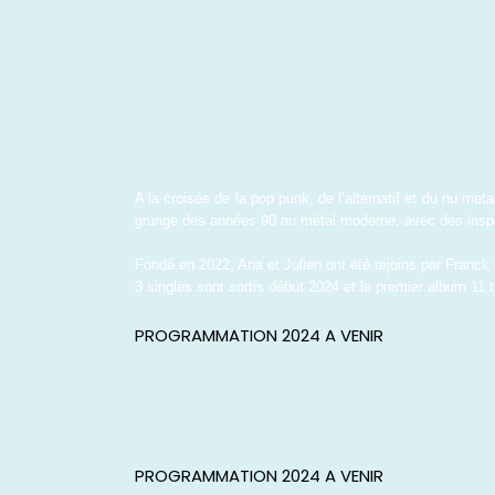
A la croisée de la pop punk, de l’alternatif et du nu met
grunge des années 90 au métal moderne, avec des insp
Fondé en 2022, Ana et Julien ont été rejoins par Franck
3 singles sont sortis début 2024 et le premier album 11 t
PROGRAMMATION 2024 A VENIR
PROGRAMMATION 2024 A VENIR